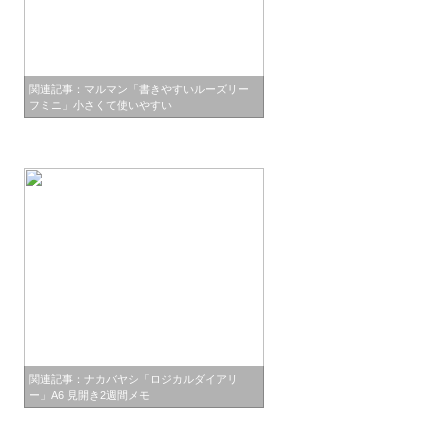
関連記事：マルマン「書きやすいルーズリー
フミニ」小さくて使いやすい
関連記事：ナカバヤシ「ロジカルダイアリ
ー」A6 見開き2週間メモ