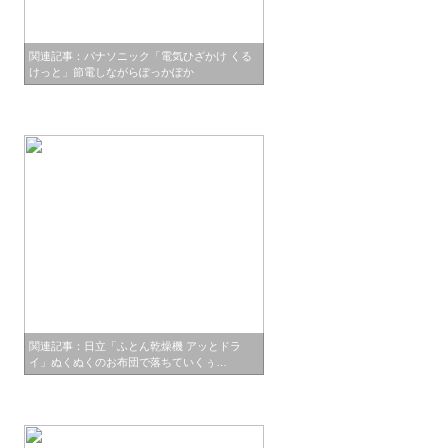
関連記事：パナソニック「電気ひざかけ くる
けっと」節電しながらぽっかぽか
関連記事：日立「ふとん乾燥機 アッとドラ
イ」ぬくぬくのお布団で落ちていくぅ…