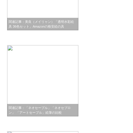
関連記事：美良（メイリャン）「透明水彩絵
具 36色セット」Amazonの格安絵の具
関連記事：「ネオセーブル」「ネオセブロ
ン」 「アートセーブル」絵筆の比較