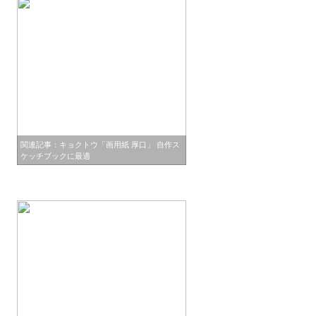
関連記事：キョクトウ「画用紙 厚口」 自作ス
ケッチブックに最適