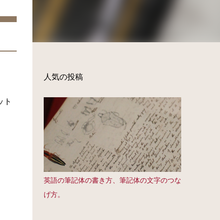
人気の投稿
ット
。
英語の筆記体の書き方、筆記体の文字のつな
げ方。