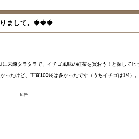
して。🍓🍓🍓
ゴに未練タラタラで、イチゴ風味の紅茶を買おう！と探してヒ
かったけど、正直100袋は多かったです（うちイチゴは1/4）
広告