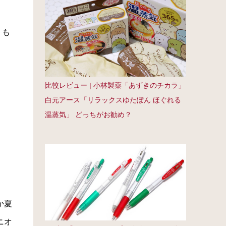
りも
比較レビュー | 小林製薬「あずきのチカラ」
白元アース「リラックスゆたぽん ほぐれる
温蒸気」 どっちがお勧め？
か夏
ニオ