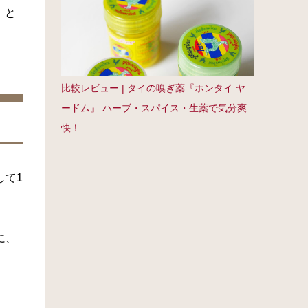
」と
比較レビュー | タイの嗅ぎ薬『ホンタイ ヤ
ードム』 ハーブ・スパイス・生薬で気分爽
快！
して1
に、