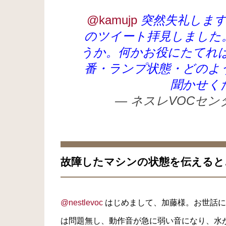
@kamujp
突然失礼します
のツイート拝見しました
うか。何かお役にたてれ
番・ランプ状態・どのよ
聞かせく
— ネスレVOCセンター
故障したマシンの状態を伝えると
@nestlevoc
はじめまして、加藤様。お世話にな
は問題無し、動作音が急に弱い音になり、水