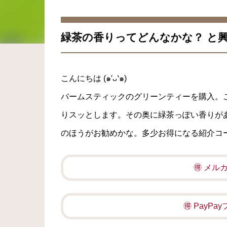
緑茶の香りってどんなかな？ と
こんにちは (๑′ᴗ‵๑)
バームスティックのグリーンティーを購入。
りスッとします。その奥に緑茶っぽい香りが
のほうがお勧めかな。多少お得になる紹介コ
🉐 メ
🉐 PayP