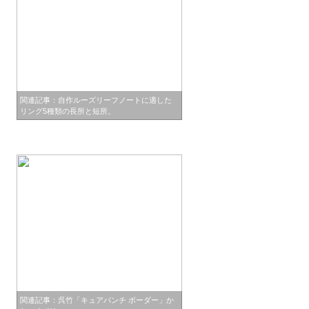
関連記事：自作ルーズリーフノートに適した
リング5種類の長所と短所。
関連記事：呉竹「キュアパンチ ボーダー」か