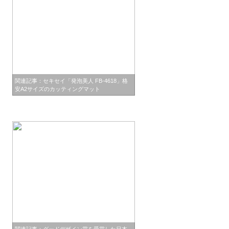
関連記事：セキセイ「発泡美人 FB-4618」格
安A2サイズのカッティングマット
関連記事：グッドデザイン賞を受賞した日本