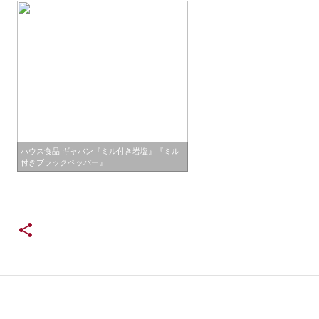
ハウス食品 ギャバン『ミル付き岩塩』『ミル
付きブラックペッパー』