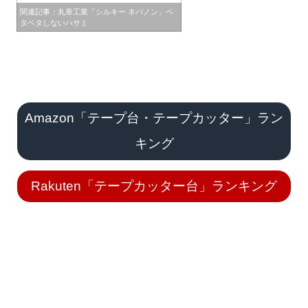
関連記事：丸章工業「シルキー ネバノン」ベ
タベタしないハサミ
Amazon「テープ台・テープカッター」ラン
キング
Rakuten「テープカッター台」ランキング