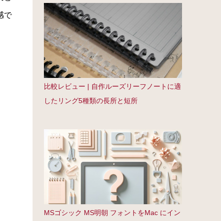
感で
比較レビュー | 自作ルーズリーフノートに適
したリング5種類の長所と短所
MSゴシック MS明朝 フォントをMac にイン