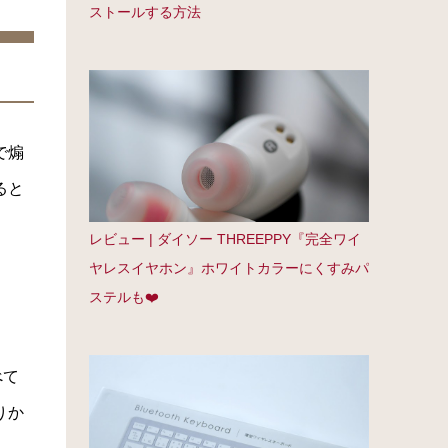
ストールする方法
で煽
ると
レビュー | ダイソー THREEPPY『完全ワイ
ヤレスイヤホン』ホワイトカラーにくすみパ
ステルも❤️
べて
りか