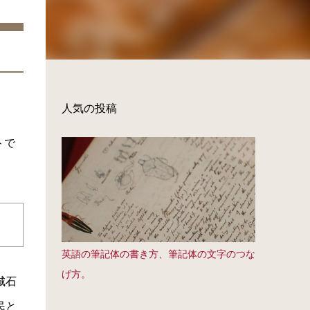
人気の投稿
トで
英語の筆記体の書き方、筆記体の文字のつな
げ方。
城石
民と