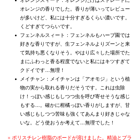
オレンジスィート：オレンジだけはストレートに
オレンジの香りでした。香りが薄いってレビュー
が多いけど、私には十分すぎるくらい濃いです。
くどすぎてつらいです。
フェンネルスィート：フェンネルもハーブ園では
好きな香りですが、生フェンネルよりズーンと来
て気持ち悪くなりそう。やはり広々した場所でた
まにふわっと香る程度でないと私にはキツすぎて
クドイです…無理！
メイチャン：メイチャンは「アオモジ」という植
物の実から取れる香りだそうです。これは虫除
け！っぽい感じもしつつ虫を呼び寄せそうな感じ
もする…。確かに柑橘っぽい香りがしますが、甘
い感じもしつつ苦味も強くてあんまり好きじゃな
いな。どう使おうか考えて…無理でした！
※ ポリスチレン樹脂のボードが溶けました。精油とプラ