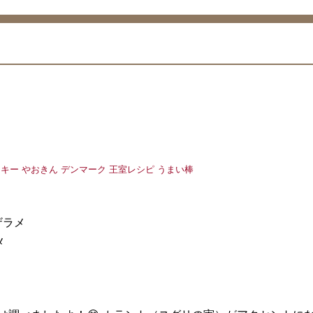
 ザラメ
メ