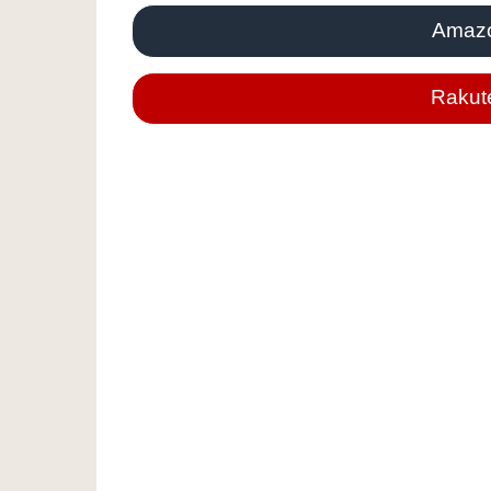
Ama
Rak