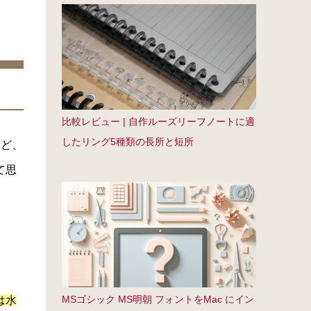
比較レビュー | 自作ルーズリーフノートに適
したリング5種類の長所と短所
けど、
て思
MSゴシック MS明朝 フォントをMac にイン
は水