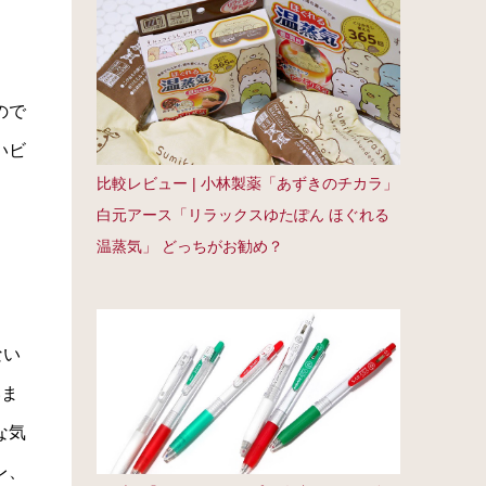
ので
いビ
比較レビュー | 小林製薬「あずきのチカラ」
白元アース「リラックスゆたぽん ほぐれる
温蒸気」 どっちがお勧め？
ない
いま
な気
レ、