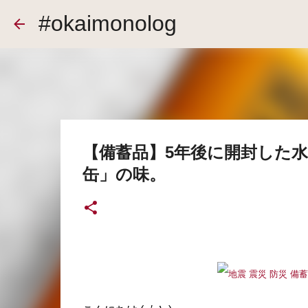
#okaimonolog
【備蓄品】5年後に開封した
缶」の味。